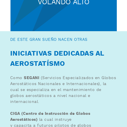
VOLANDO ALTO
DE ESTE GRAN SUEÑO NACEN OTRAS
INICIATIVAS DEDICADAS AL
AEROSTATÍSMO
Como
SEGANI
(Servicios Especializados en Globos
Aerostáticos Nacionales e Internacionales), la
cual se especializa en el mantenimiento de
globos aerostáticos a nivel nacional e
internacional.
CIGA (Centro de Instrucción de Globos
Aerostáticos)
la cual instruye
y capacita a futuros pilotos de globos